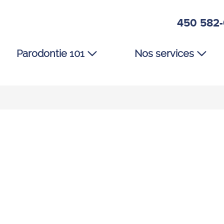
450 582
Parodontie 101
Nos services
Première visite
Thérapies parodontales
Maladies parodontales
Implants dentaires
Les causes des maladies parodontales