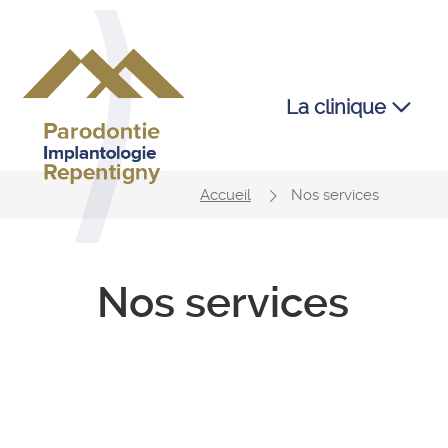
La clinique
À propos de nous
Rendez-vous
Accueil
Nos services
Nos réalisations
Visiter la clinique
Notre équipe
Nos services